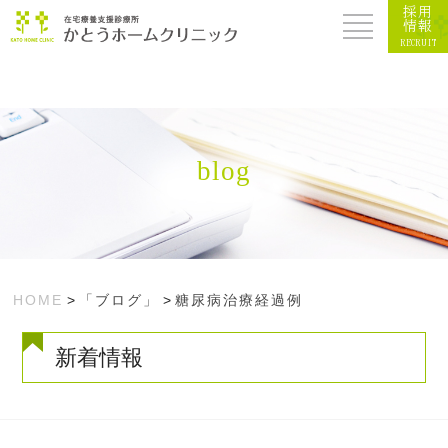
採用
情報
RECRUIT
blog
HOME
>
「ブログ」
>
糖尿病治療経過例
新着情報