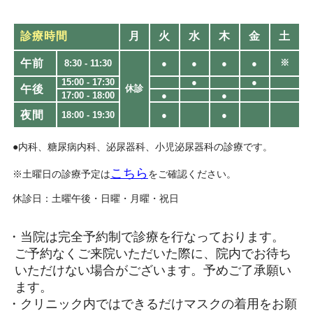
診療時間
月
火
水
木
金
土
午前
※
8:30 - 11:30
●
●
●
●
15:00 - 17:30
●
●
午後
休診
17:00 - 18:00
●
●
夜間
18:00 - 19:30​
●
●
●内科、糖尿病内科、泌尿器科、小児泌尿器科の診療です。
こちら
※土曜日の診療予定は
をご確認ください。
休診日：土曜午後・日曜・月曜・祝日
・当院は完全予約制で診療を行なっております。
ご予約なくご来院いただいた際に、院内でお待ち
いただけない場合がございます。予めご了承願い
ます。
・クリニック内ではできるだけマスクの着用をお願