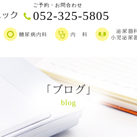
ご予約・お問合わせ
052-325-5805
泌尿器
糖尿病内科
内 科
小児泌尿
「ブログ」
blog