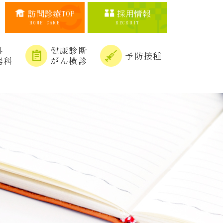
訪問診療TOP
採用情報
HOME CARE
RECRUIT
科
健康診断
予防接種
器科
がん検診