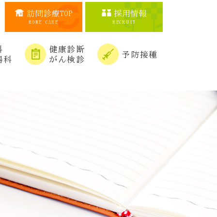
訪問診療TOP
採用情報
HOME CARE
RECRUIT
科
健康診断
予防接種
器科
がん検診