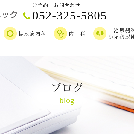
ご予約・お問合わせ
052-325-5805
泌尿器
糖尿病内科
内 科
小児泌尿
「ブログ」
blog