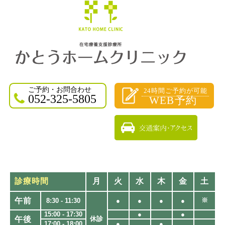
ご予約・お問合わせ
24時間ご予約が可能
052-325-5805
WEB予約
診療時間
月
火
水
木
金
土
午前
※
8:30 - 11:30
●
●
●
●
15:00 - 17:30
●
●
午後
休診
17:00 - 18:00
●
●