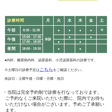
診療時間
月
火
水
木
金
土
午前
※
8:30 - 11:30
●
●
●
●
15:00 - 17:30
●
●
午後
休診
17:00 - 18:00
●
●
夜間
18:00 - 19:30​
●
●
●内科、糖尿病内科、泌尿器科、小児泌尿器科の診療です。
こちら
※土曜日の診療予定は
をご確認ください。
休診日：土曜午後・日曜・月曜・祝日
・当院は完全予約制で診療を行なっております。
ご予約なくご来院いただいた際に、院内でお待ち
いただけない場合がございます。予めご了承願い
ます。