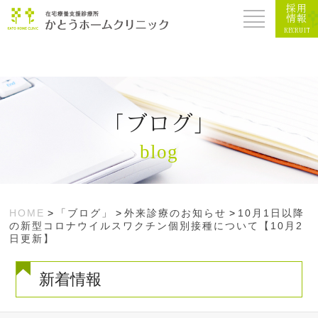
採用
情報
RECRUIT
「ブログ」
blog
HOME
>
「ブログ」
>
外来診療のお知らせ
>
10月1日以降
の新型コロナウイルスワクチン個別接種について【10月2
日更新】
新着情報