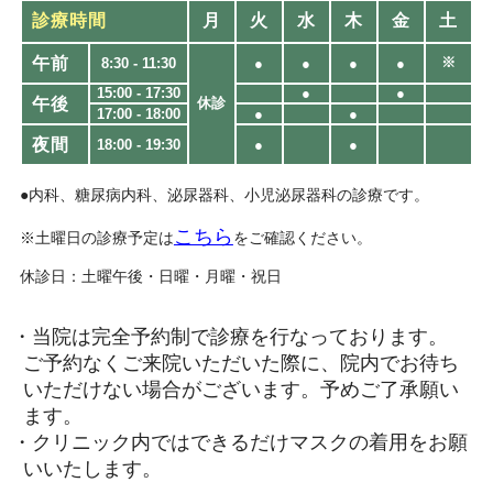
診療時間
月
火
水
木
金
土
午前
※
8:30 - 11:30
●
●
●
●
15:00 - 17:30
●
●
午後
休診
17:00 - 18:00
●
●
夜間
18:00 - 19:30​
●
●
●内科、糖尿病内科、泌尿器科、小児泌尿器科の診療です。
こちら
※土曜日の診療予定は
をご確認ください。
休診日：土曜午後・日曜・月曜・祝日
・当院は完全予約制で診療を行なっております。
ご予約なくご来院いただいた際に、院内でお待ち
いただけない場合がございます。予めご了承願い
ます。
・クリニック内ではできるだけマスクの着用をお願
いいたします。