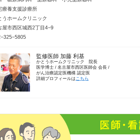
宅療養支援診療所
とうホームクリニック
古屋市西区城西2丁目4−9
2−325−5805
監修医師 加藤 利基
かとうホームクリニック 院長
医学博士 / 名古屋市西区医師会 会長 /
がん治療認定医機構 認定医
詳細プロフィールは
こちら