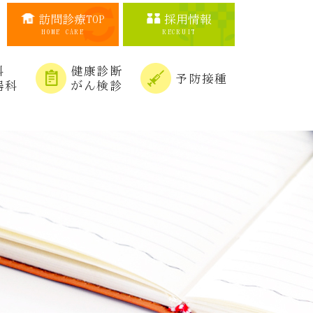
訪問診療TOP
採用情報
HOME CARE
RECRUIT
科
健康診断
予防接種
器科
がん検診