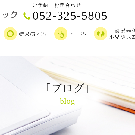
ご予約・お問合わせ
052-325-5805
泌尿器
糖尿病内科
内 科
小児泌尿
「ブログ」
blog