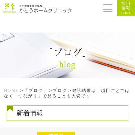
採用
情報
RECRUIT
「ブログ」
blog
HOME
>
「ブログ」
>
ブログ
>
健診結果は、項目ごとでは
なく「つながり」で見ることも大切です
新着情報