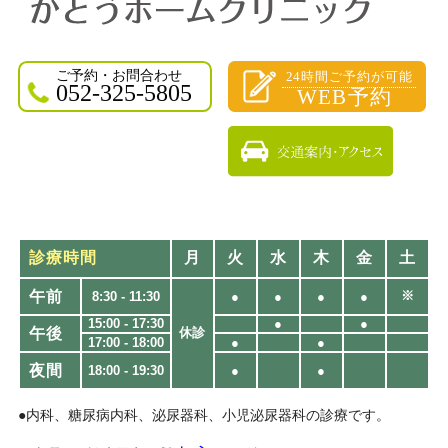
ご予約・お問合わせ
24時間ご予約が可能
052-325-5805
WEB予約
診療時間
月
火
水
木
金
土
午前
※
8:30 - 11:30
●
●
●
●
15:00 - 17:30
●
●
午後
休診
17:00 - 18:00
●
●
夜間
18:00 - 19:30​
●
●
●内科、糖尿病内科、泌尿器科、小児泌尿器科の診療です。