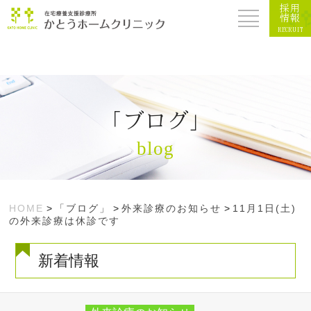
採用
情報
RECRUIT
「ブログ」
blog
HOME
>
「ブログ」
>
外来診療のお知らせ
>
11月1日(土)
の外来診療は休診です
新着情報