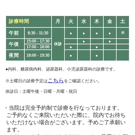
診療時間
月
火
水
木
金
土
午前
※
8:30 - 11:30
●
●
●
●
15:00 - 17:30
●
●
午後
休診
17:00 - 18:00
●
●
夜間
18:00 - 19:30​
●
●
●内科、糖尿病内科、泌尿器科、小児泌尿器科の診療です。
こちら
※土曜日の診療予定は
をご確認ください。
休診日：土曜午後・日曜・月曜・祝日
・当院は完全予約制で診療を行なっております。
ご予約なくご来院いただいた際に、院内でお待ち
いただけない場合がございます。予めご了承願い
ます。